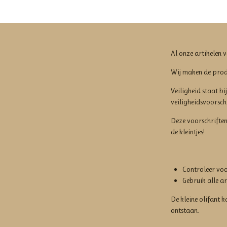
Al onze artikelen 
Wij maken de produ
Veiligheid staat b
veiligheidsvoorschr
Deze voorschriften
de kleintjes!
Controleer voor
Gebruik alle ar
De kleine olifant 
ontstaan.