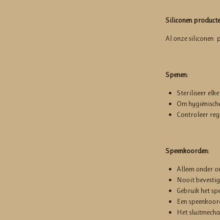
Siliconen producte
Al onze siliconen p
Spenen:
Steriliseer elk
Om hygiënisch
Controleer rege
Speenkoorden:
Alleen onder ou
Nooit bevestige
Gebruik het spe
Een speenkoord
Het sluitmechan