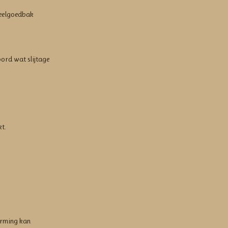
peelgoedbak
oord wat slijtage
t.
orming kan