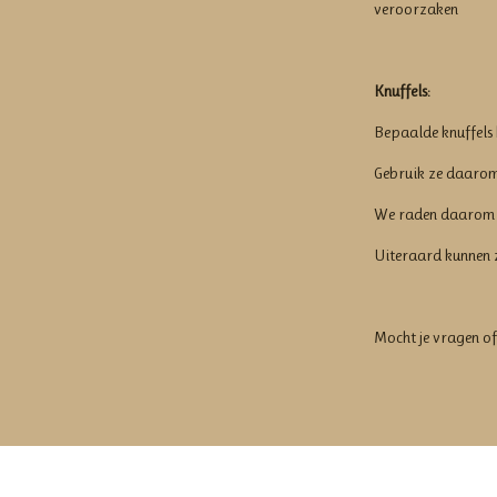
veroorzaken
Knuffels:
Bepaalde knuffels
Gebruik ze daarom
We raden daarom a
Uiteraard kunnen 
Mocht je vragen of