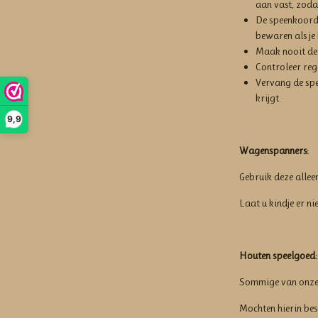
aan vast, zoda
De speenkoord 
bewaren als je 
Maak nooit de 
Controleer reg
Vervang de spe
krijgt.
9,9
Wagenspanners:
Gebruik deze allee
Laat u kindje er ni
Houten speelgoed:
Sommige van onze 
Mochten hierin be