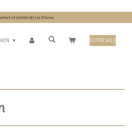
ontact of (achteraf) via Klarna
RKEN
SUPER SALE
n