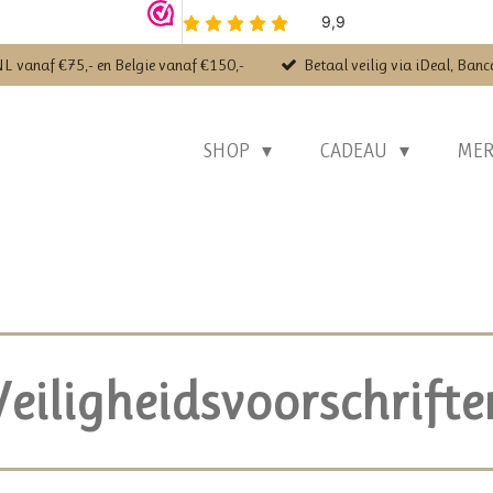
NL vanaf €75,- en Belgie vanaf €150,-
Betaal veilig via iDeal, Banc
SHOP
CADEAU
ME
Veiligheidsvoorschrifte