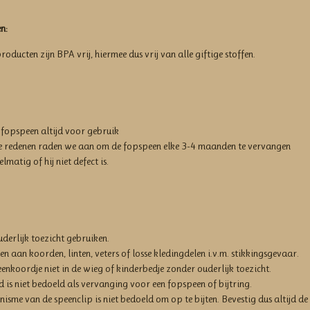
n:
roducten zijn BPA vrij, hiermee dus vrij van alle giftige stoffen.
e fopspeen altijd voor gebruik
e redenen raden we aan om de fopspeen elke 3-4 maanden te vervangen
lmatig of hij niet defect is.
derlijk toezicht gebruiken.
n aan koorden, linten, veters of losse kledingdelen i.v.m. stikkingsgevaar.
enkoordje niet in de wieg of kinderbedje zonder ouderlijk toezicht.
 is niet bedoeld als vervanging voor een fopspeen of bijtring.
isme van de speenclip is niet bedoeld om op te bijten. Bevestig dus altijd d