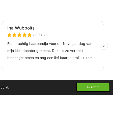
koord.
Akkoord