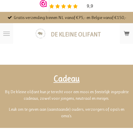
Ga
direct
Gratis verzending binnen NL vanaf €75,- en Belgie vanaf €150,-
naar
de
hoofdinhoud
DE KLEINE OLIFANT
Cadeau
Bij De kleine olifant kun je terecht voor een mooi en feestelijk ingepakte
cadeaus, zowel voor jongens, neutraal en meisjes.
Leuk om te geven aan (aanstaande) ouders, verzorgers of opa’s en
oma’s.