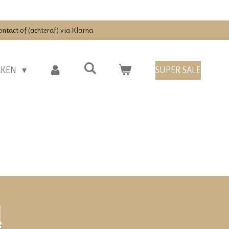
ontact of (achteraf) via Klarna
RKEN
SUPER SALE
d