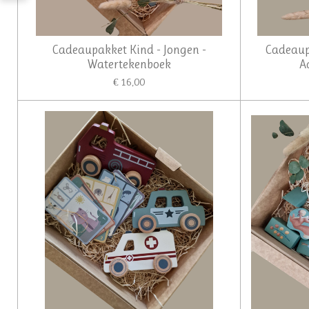
Cadeaupakket Kind - Jongen -
Cadeaupa
Watertekenboek
A
€ 16,00