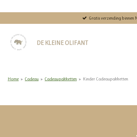
Ga
direct
Gratis verzending binnen 
naar
de
hoofdinhoud
DE KLEINE OLIFANT
Home
»
Cadeau
»
Cadeaupakketten
»
Kinder Cadeaupakketten