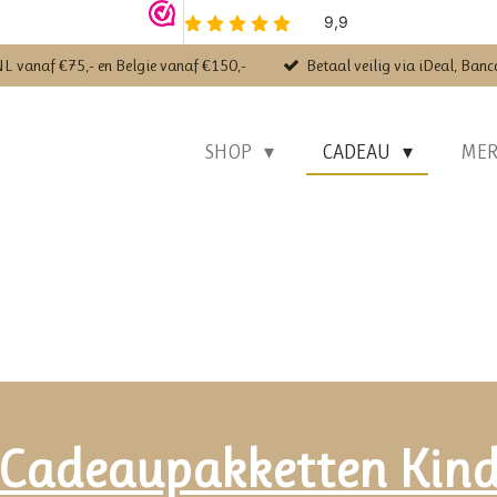
NL vanaf €75,- en Belgie vanaf €150,-
Betaal veilig via iDeal, Banc
SHOP
CADEAU
ME
Cadeaupakketten Kin