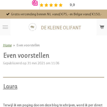
Ga
direct
Gratis verzending binnen NL vanaf €75,- en Belgie vanaf €150,-
naar
de
hoofdinhoud
DE KLEINE OLIFANT
Home
»
Even voorstellen
Even voorstellen
Gepubliceerd op 31 mei 2021 om 11:06
Laura
Terwijl ik een poging doe om deze blog te schrijven, word ik per direct