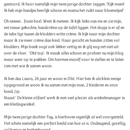
gestoord. Ik hoor namelijk mijn twee jarige dochter zeggen: 'Kijk mam!
Ik heb mijn handjes heerlijk schoon en mama het ruikt naar bloemetjes!'
Oh neeeee... foute boel. Weet ik meteen. Ik kijk links van me en zie mijn,
net nieuw gekochte, handcrème op de tafel liggen. Het dopje is er af en
de tube ligt tussen de klodders witte crème. Ik kijk naar mijn dochter
maar ik zie meer crème dan kind. Haar gezicht en handen zitten vol
klodders. Mijn bank oogt ook lekker vettig en ik glij nog net niet uit
over de vloer.
'Oké top'. Ik maak alles schoon en probeer nu mijn blog
maar weer op te pakken.
Om hiermee mezelf voor te stellen en te laten
zien met wie ik samen woon.
Ik ben dus Laura, 26 jaar en woon in Olst. Hier ben ik als klein meisje
opgegroeid en woon ik nu samen met mijn man, 2 kinderen en onze
hond; Jip.
Naast ' De kleine olifant' werk ik met veel plezier als winkelmanager in
een kledingwinkel.
Mijn twee jarige dochter Fay, is hierboven eigenlijk al wel voorgesteld.
Het schets namelijk een perfect beeld van hoe ze is. Ondeugend, gezellig,
vol humor en kattenkwaad.