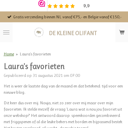
Ga
direct
Gratis verzending binnen NL vanaf €75,- en Belgie vanaf €150,-
naar
de
hoofdinhoud
DE KLEINE OLIFANT
Home
»
Laura's favorieten
Laura's favorieten
Gepubliceerd op 31 augustus 2021 om 07:00
Het is weer de laatste dag van de maand en dat betekend: tijd voor een
nieuwe blog..
Dit keer dus over mij. Nouja, niet zo zeer over mij maar over mijn
favorieten. Ik stelde mezelf de vraag 'Laura wat is nou jou favoriet uit
onze webshop?' Het antwoord daarop: speenkoorden gecombineerd
met friggspenen of al die leuke bekers met borden en bijpassend bestek.
Het houten speelgoed, of wacht...de mushie torens!