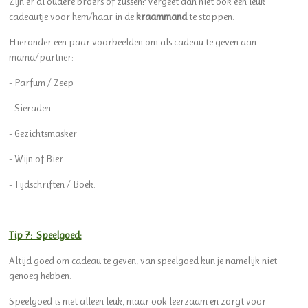
Zijn er al oudere broers of zussen? Vergeet dan niet ook een leuk
cadeautje voor hem/haar in de
kraammand
te stoppen.
Hieronder een paar voorbeelden om als cadeau te geven aan
mama/partner:
- Parfum / Zeep
- Sieraden
- Gezichtsmasker
- Wijn of Bier
- Tijdschriften / Boek.
Tip 7: Speelgoed:
Altijd goed om cadeau te geven, van speelgoed kun je namelijk niet
genoeg hebben.
Speelgoed is niet alleen leuk, maar ook leerzaam en zorgt voor