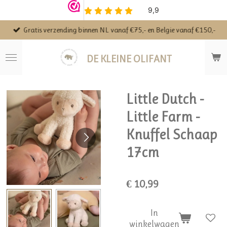
Ga
direct
Gratis verzending binnen NL vanaf €75,- en Belgie vanaf €150,-
naar
de
hoofdinhoud
DE KLEINE OLIFANT
Little Dutch -
Little Farm -
Knuffel Schaap
17cm
€ 10,99
In
winkelwagen