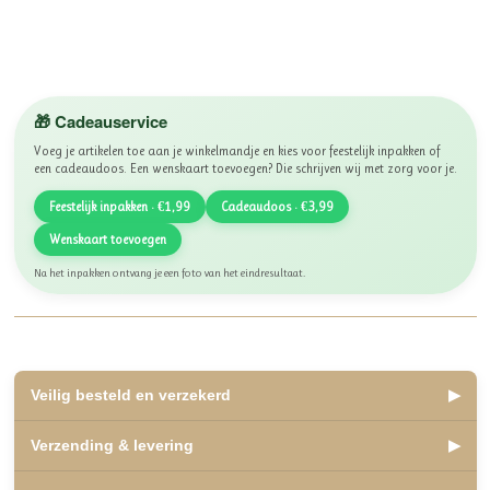
🎁 Cadeauservice
Voeg je artikelen toe aan je winkelmandje en kies voor feestelijk inpakken of
een cadeaudoos. Een wenskaart toevoegen? Die schrijven wij met zorg voor je.
Feestelijk inpakken · €1,99
Cadeaudoos · €3,99
Wenskaart toevoegen
Na het inpakken ontvang je een foto van het eindresultaat.
Veilig besteld en verzekerd
▶
✅ Lid van WebwinkelKeur, beoordeeld met een 10
Verzending & levering
▶
✅ Veilig betalen met iDEAL, Bancontact en Klarna
✅ Retourneren binnen 14 dagen
✅ Verzending binnen 2 á 3 werkdagen