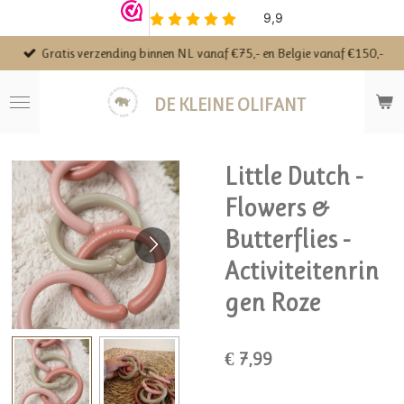
Ga
direct
Gratis verzending binnen NL vanaf €75,- en Belgie vanaf €150,-
naar
de
hoofdinhoud
DE KLEINE OLIFANT
Little Dutch -
Flowers &
Butterflies -
Activiteitenrin
gen Roze
€ 7,99