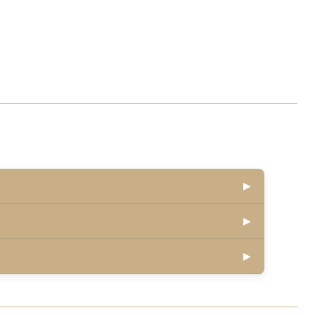
▶
▶
▶