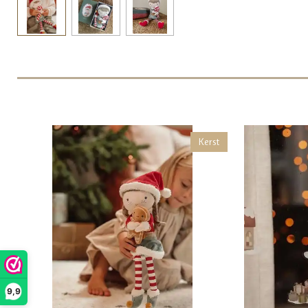
Kerst
9,9