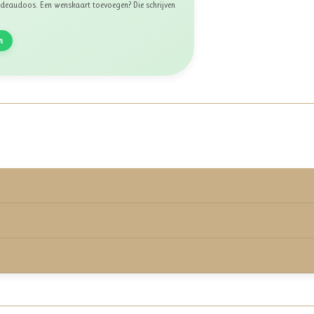
 cadeaudoos. Een wenskaart toevoegen? Die schrijven
n
rmd onder de keurmerkvoorwaarden.