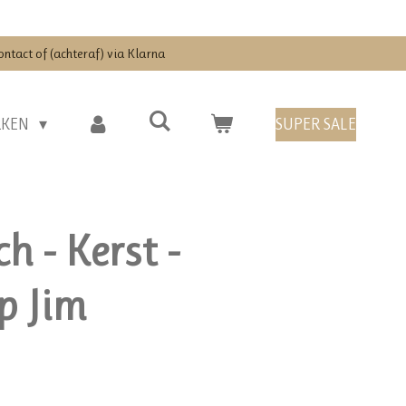
ontact of (achteraf) via Klarna
RKEN
SUPER SALE
h - Kerst -
p Jim