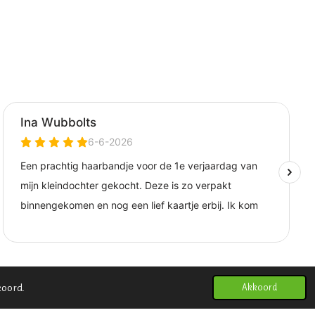
koord.
Akkoord