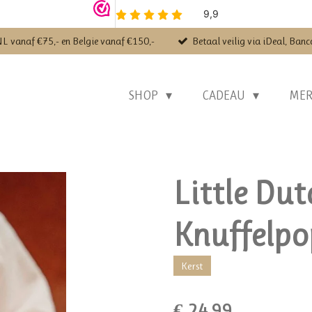
NL vanaf €75,- en Belgie vanaf €150,-
Betaal veilig via iDeal, Banc
SHOP
CADEAU
ME
Little Dutc
Knuffelpo
Kerst
€ 24,99