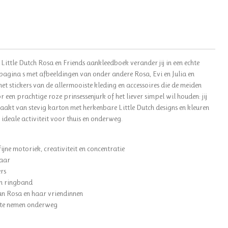
Little Dutch Rosa en Friends aankleedboek verander jij in een echte
pagina s met afbeeldingen van onder andere Rosa, Evi en Julia en
 stickers van de allermooiste kleding en accessoires die de meiden
r een prachtige roze prinsessenjurk of het liever simpel wil houden: jij
aakt van stevig karton met herkenbare Little Dutch designs en kleuren
 ideale activiteit voor thuis en onderweg.
jne motoriek, creativiteit en concentratie
jaar
ers
en ringband
an Rosa en haar vriendinnen
e te nemen onderweg