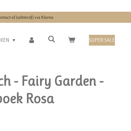
ontact of (achteraf) via Klarna
RKEN
SUPER SALE
ch - Fairy Garden -
boek Rosa