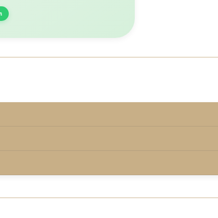
n
rmd onder de keurmerkvoorwaarden.
00