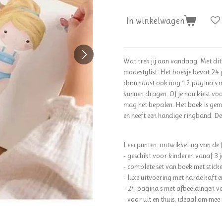
In winkelwagen
Wat trek jij aan vandaag. Met dit 
modestylist. Het boekje bevat 24 
daarnaast ook nog 12 pagina s met
kunnen dragen. Of je nou kiest voo
mag het bepalen. Het boek is gem
en heeft een handige ringband. De
Leerpunten: ontwikkeling van de fi
- geschikt voor kinderen vanaf 3 
- complete set van boek met stick
- luxe uitvoering met harde kaft 
- 24 pagina s met afbeeldingen v
- voor uit en thuis, ideaal om me