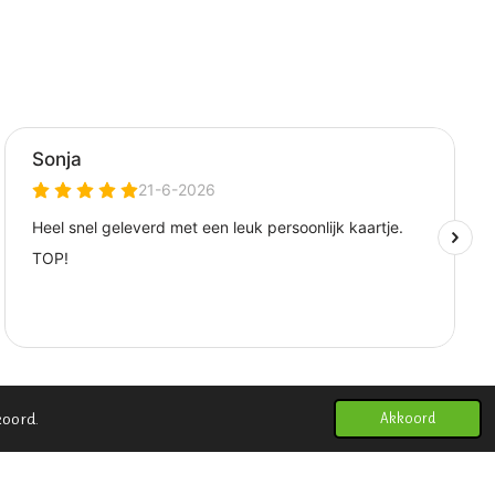
koord.
Akkoord