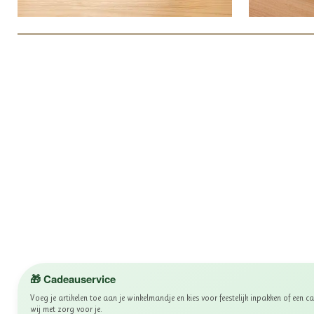
🎁 Cadeauservice
Voeg je artikelen toe aan je winkelmandje en kies voor feestelijk inpakken of een
wij met zorg voor je.