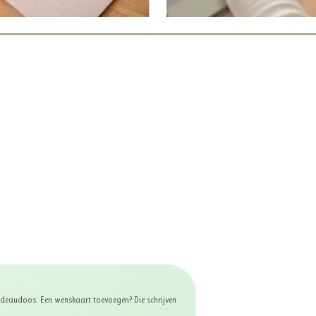
 cadeaudoos. Een wenskaart toevoegen? Die schrijven