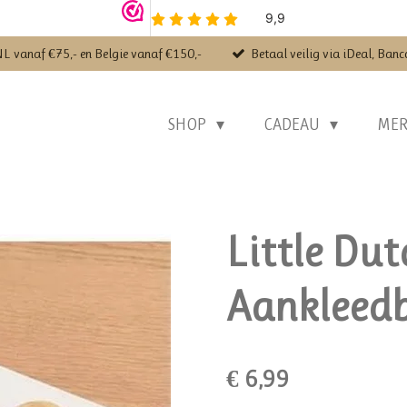
NL vanaf €75,- en Belgie vanaf €150,-
Betaal veilig via iDeal, Banc
SHOP
CADEAU
ME
Little Dut
Aankleed
€ 6,99