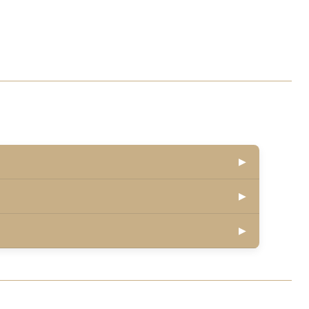
▶
▶
▶