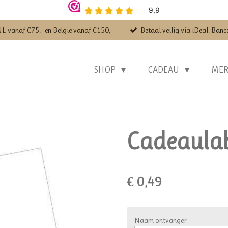
NL vanaf €75,- en Belgie vanaf €150,-
Betaal veilig via iDeal, Banc
SHOP
CADEAU
ME
Cadeaulab
€ 0,49
Naam ontvanger