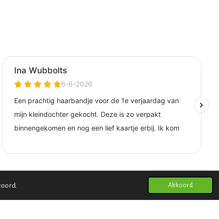
koord.
Akkoord