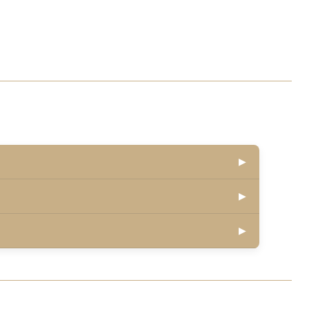
▶
▶
▶