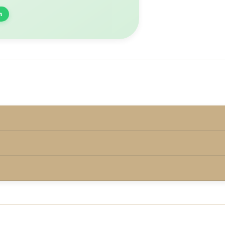
n
rmd onder de keurmerkvoorwaarden.
00