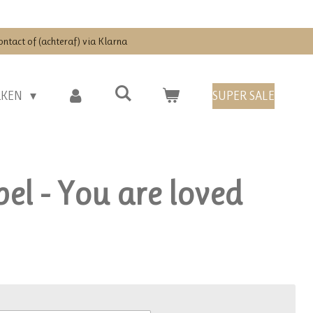
ontact of (achteraf) via Klarna
RKEN
SUPER SALE
el - You are loved