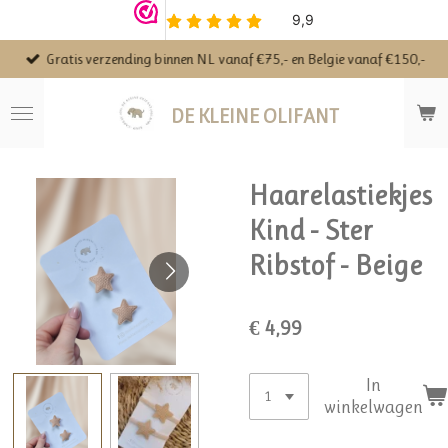
Ga
direct
Gratis verzending binnen NL vanaf €75,- en Belgie vanaf €150,-
naar
de
hoofdinhoud
DE KLEINE OLIFANT
Haarelastiekjes
Kind - Ster
Ribstof - Beige
€ 4,99
In
winkelwagen