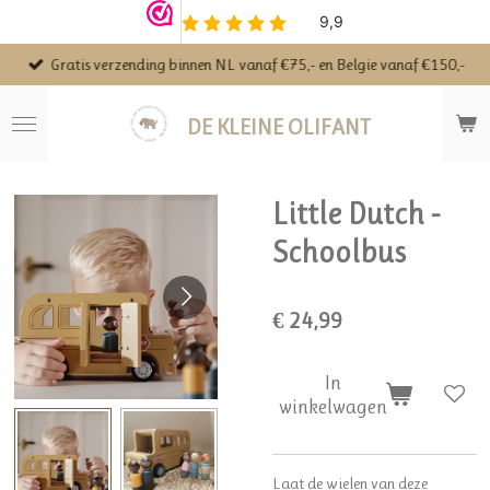
Ga
direct
Gratis verzending binnen NL vanaf €75,- en Belgie vanaf €150,-
naar
de
hoofdinhoud
DE KLEINE OLIFANT
Little Dutch -
Schoolbus
€ 24,99
In
winkelwagen
Laat de wielen van deze