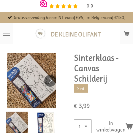
Ga
direct
Gratis verzending binnen NL vanaf €75,- en Belgie vanaf €150,-
naar
de
hoofdinhoud
DE KLEINE OLIFANT
Sinterklaas -
Canvas
Schilderij
Sint
€ 3,99
In
winkelwagen