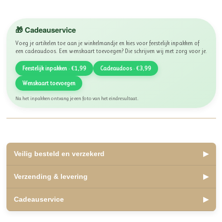
🎁 Cadeauservice
Voeg je artikelen toe aan je winkelmandje en kies voor feestelijk inpakken of
een cadeaudoos. Een wenskaart toevoegen? Die schrijven wij met zorg voor je.
Feestelijk inpakken · €1,99
Cadeaudoos · €3,99
Wenskaart toevoegen
Na het inpakken ontvang je een foto van het eindresultaat.
Veilig besteld en verzekerd
▶
✅ Lid van WebwinkelKeur, beoordeeld met een 10
Verzending & levering
▶
✅ Veilig betalen met iDEAL, Bancontact en Klarna
✅ Retourneren binnen 14 dagen
✅ Verzending binnen 2 á 3 werkdagen
Cadeauservice
▶
✅ Kosteloos afhalen mogelijk in Olst
Veilige, betrouwbare winkelervaring.
✅ Verzending Nederland en België
✅
Inpakservice
: €1,99
Als lid van WebwinkelKeur zijn jouw aankopen beschermd onder de