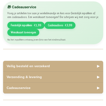
🎁 Cadeauservice
Voeg je artikelen toe aan je winkelmandje en kies voor feestelijk inpakken of
een cadeaudoos. Een wenskaart toevoegen? Die schrijven wij met zorg voor je.
Feestelijk inpakken · €1,99
Cadeaudoos · €3,99
Wenskaart toevoegen
Na het inpakken ontvang je een foto van het eindresultaat.
Veilig besteld en verzekerd
▶
✅ Lid van WebwinkelKeur, beoordeeld met een 10
Verzending & levering
▶
✅ Veilig betalen met iDEAL, Bancontact en Klarna
✅ Retourneren binnen 14 dagen
✅ Verzending binnen 2 á 3 werkdagen
Cadeauservice
▶
✅ Kosteloos afhalen mogelijk in Olst
Veilige, betrouwbare winkelervaring.
✅ Verzending Nederland en België
✅
Inpakservice
: €1,99
Als lid van WebwinkelKeur zijn jouw aankopen beschermd onder de
✅
Cadeaupakket
: €3,99, stijlvol ingepakt
keurmerkvoorwaarden.
Tarieven NL:
€6,95 onder €75,00, gratis boven €75,00
✅ Direct naar de ontvanger verzenden