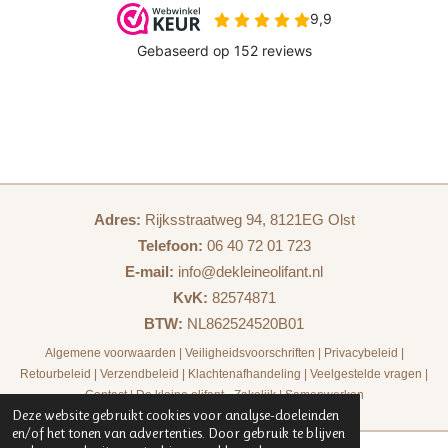
Adres:
Rijksstraatweg 94, 8121EG Olst
Telefoon:
06 40 72 01 723
E-mail:
info@dekleineolifant.nl
KvK:
82574871
BTW:
NL862524520B01
Algemene voorwaarden
|
Veiligheidsvoorschriften
|
Privacybeleid
|
Retourbeleid
|
Verzendbeleid
|
Klachtenafhandeling
|
Veelgestelde vragen
|
Contact
|
De kleine olifant - Zakelijk
|
Samenwerken
Deze website gebruikt cookies voor analyse-doeleinden
en/of het tonen van advertenties. Door gebruik te blijven