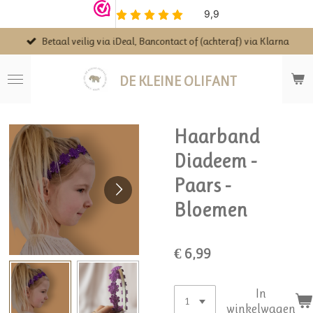
Ga
direct
Betaal veilig via iDeal, Bancontact of (achteraf) via Klarna
naar
de
hoofdinhoud
DE KLEINE OLIFANT
Haarband
Diadeem -
Paars -
Bloemen
€ 6,99
In
winkelwagen