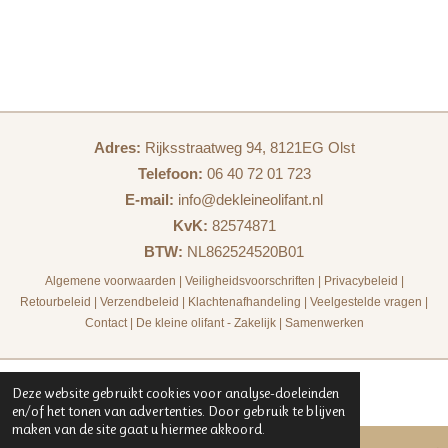
Adres:
Rijksstraatweg 94, 8121EG Olst
Telefoon:
06 40 72 01 723
E-mail:
info@dekleineolifant.nl
KvK:
82574871
BTW:
NL862524520B01
Algemene voorwaarden
|
Veiligheidsvoorschriften
|
Privacybeleid
|
Retourbeleid
|
Verzendbeleid
|
Klachtenafhandeling
|
Veelgestelde vragen
|
Contact
|
De kleine olifant - Zakelijk
|
Samenwerken
Deze website gebruikt cookies voor analyse-doeleinden
en/of het tonen van advertenties. Door gebruik te blijven
maken van de site gaat u hiermee akkoord.