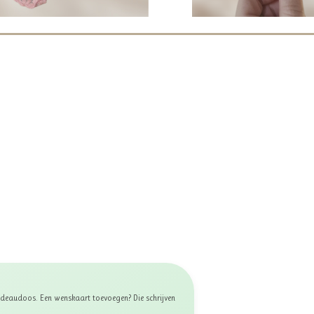
 cadeaudoos. Een wenskaart toevoegen? Die schrijven