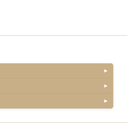
▶
▶
▶