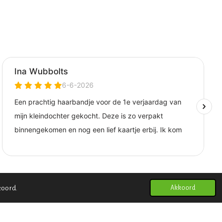
koord.
Akkoord