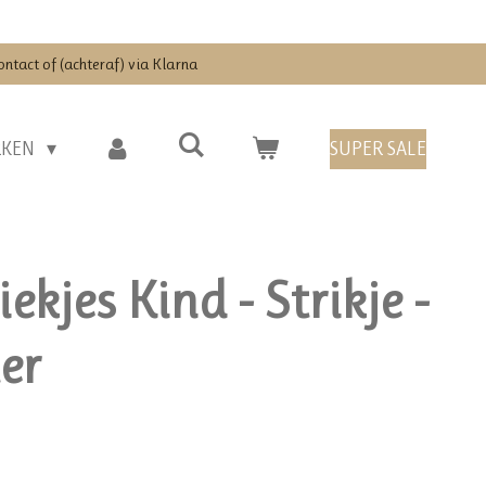
ontact of (achteraf) via Klarna
RKEN
SUPER SALE
ekjes Kind - Strikje -
er