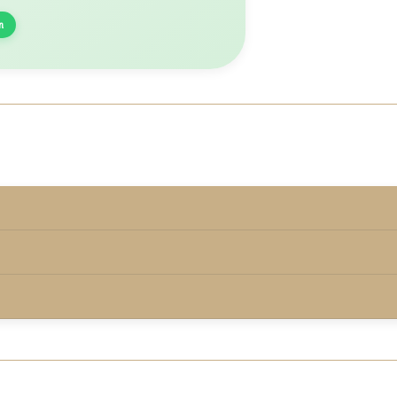
n
rmd onder de keurmerkvoorwaarden.
00