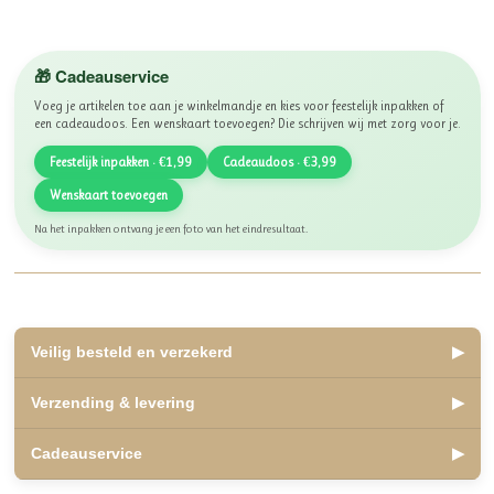
🎁 Cadeauservice
Voeg je artikelen toe aan je winkelmandje en kies voor feestelijk inpakken of
een cadeaudoos. Een wenskaart toevoegen? Die schrijven wij met zorg voor je.
Feestelijk inpakken · €1,99
Cadeaudoos · €3,99
Wenskaart toevoegen
Na het inpakken ontvang je een foto van het eindresultaat.
Veilig besteld en verzekerd
▶
✅ Lid van WebwinkelKeur, beoordeeld met een 10
Verzending & levering
▶
✅ Veilig betalen met iDEAL, Bancontact en Klarna
✅ Retourneren binnen 14 dagen
✅ Verzending binnen 2 á 3 werkdagen
Cadeauservice
▶
✅ Kosteloos afhalen mogelijk in Olst
Veilige, betrouwbare winkelervaring.
✅ Verzending Nederland en België
✅
Inpakservice
: €1,99