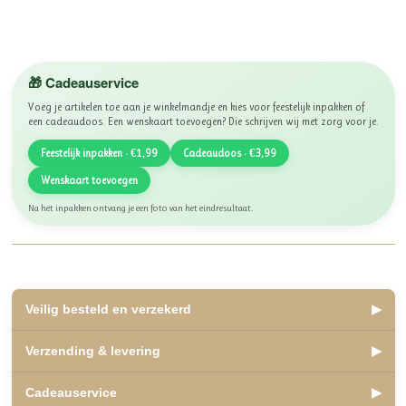
🎁 Cadeauservice
Voeg je artikelen toe aan je winkelmandje en kies voor feestelijk inpakken of
een cadeaudoos. Een wenskaart toevoegen? Die schrijven wij met zorg voor je.
Feestelijk inpakken · €1,99
Cadeaudoos · €3,99
Wenskaart toevoegen
Na het inpakken ontvang je een foto van het eindresultaat.
Veilig besteld en verzekerd
▶
✅ Lid van WebwinkelKeur, beoordeeld met een 10
Verzending & levering
▶
✅ Veilig betalen met iDEAL, Bancontact en Klarna
✅ Retourneren binnen 14 dagen
✅ Verzending binnen 2 á 3 werkdagen
Cadeauservice
▶
✅ Kosteloos afhalen mogelijk in Olst