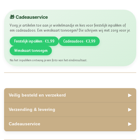
🎁 Cadeauservice
Voeg je artikelen toe aan je winkelmandje en kies voor feestelijk inpakken of
een cadeaudoos. Een wenskaart toevoegen? Die schrijven wij met zorg voor je.
Feestelijk inpakken · €1,99
Cadeaudoos · €3,99
Wenskaart toevoegen
Na het inpakken ontvang je een foto van het eindresultaat.
Veilig besteld en verzekerd
▶
✅ Lid van WebwinkelKeur, beoordeeld met een 10
Verzending & levering
▶
✅ Veilig betalen met iDEAL, Bancontact en Klarna
✅ Retourneren binnen 14 dagen
✅ Verzending binnen 2 á 3 werkdagen
Cadeauservice
▶
✅ Kosteloos afhalen mogelijk in Olst
Veilige, betrouwbare winkelervaring.
✅ Verzending Nederland en België
✅
Inpakservice
: €1,99
Als lid van WebwinkelKeur zijn jouw aankopen beschermd onder de