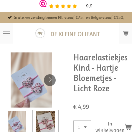
Ga
direct
Gratis verzending binnen NL vanaf €75,- en Belgie vanaf €150,-
naar
de
hoofdinhoud
DE KLEINE OLIFANT
Haarelastiekjes
Kind - Hartje
Bloemetjes -
Licht Roze
€ 4,99
In
winkelwagen