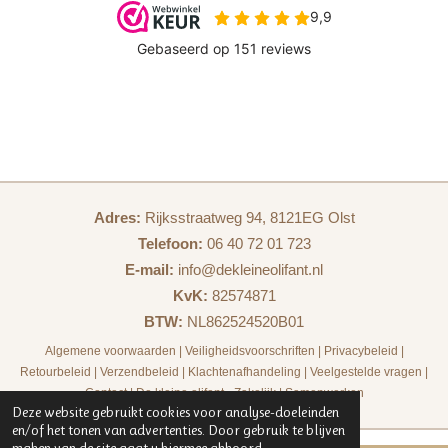
Adres:
Rijksstraatweg 94, 8121EG Olst
Telefoon:
06 40 72 01 723
E-mail:
info@dekleineolifant.nl
KvK:
82574871
BTW:
NL862524520B01
Algemene voorwaarden
|
Veiligheidsvoorschriften
|
Privacybeleid
|
Retourbeleid
|
Verzendbeleid
|
Klachtenafhandeling
|
Veelgestelde vragen
|
Contact
|
De kleine olifant - Zakelijk
|
Samenwerken
Deze website gebruikt cookies voor analyse-doeleinden
en/of het tonen van advertenties. Door gebruik te blijven