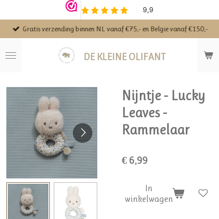
Ga
direct
Gratis verzending binnen NL vanaf €75,- en Belgie vanaf €150,-
naar
de
hoofdinhoud
DE KLEINE OLIFANT
Nijntje - Lucky
Leaves -
Rammelaar
€ 6,99
In
winkelwagen