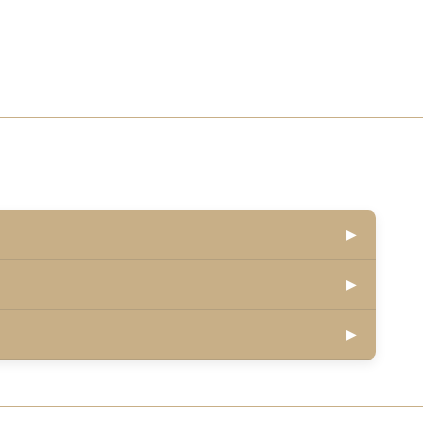
▶
▶
▶