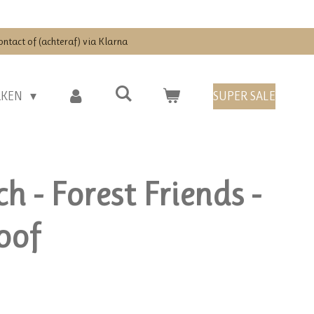
ontact of (achteraf) via Klarna
RKEN
SUPER SALE
ch - Forest Friends -
oof