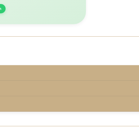
n
rmd onder de keurmerkvoorwaarden.
00