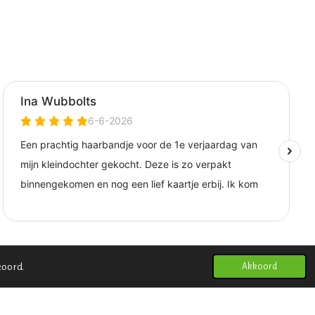
koord.
Akkoord