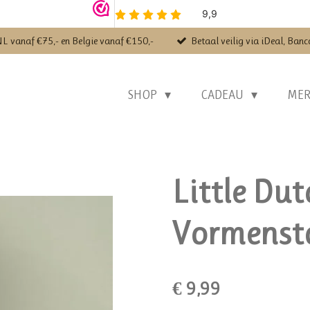
NL vanaf €75,- en Belgie vanaf €150,-
Betaal veilig via iDeal, Banc
SHOP
CADEAU
ME
Little Dut
Vormenst
€ 9,99