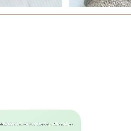
 cadeaudoos. Een wenskaart toevoegen? Die schrijven