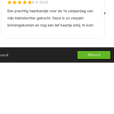
koord.
Akkoord
schriften
|
Privacybeleid
|
Retourbeleid
|
Verzendbeleid
|
en
|
Contact
|
De kleine olifant - Zakelijk
|
Samenwerken