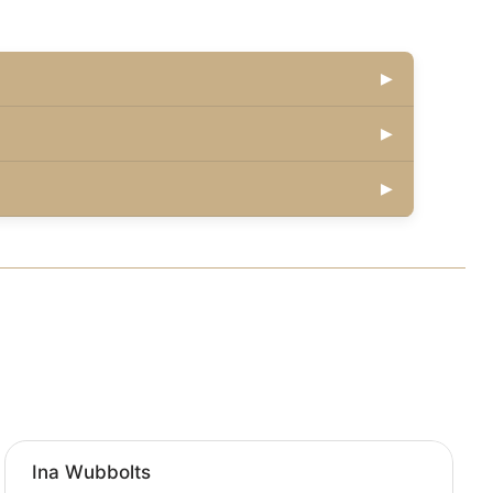
▶
▶
▶