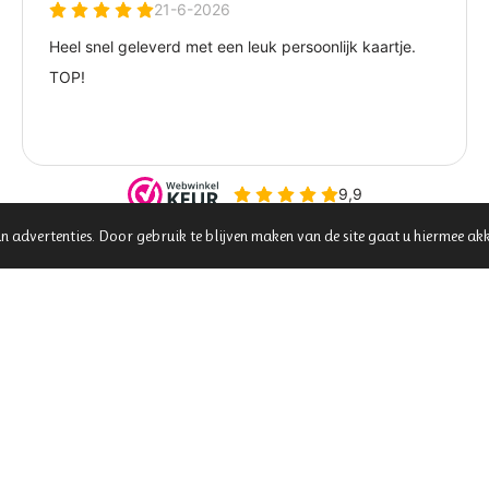
n advertenties. Door gebruik te blijven maken van de site gaat u hiermee ak
Algemene voorwaarden
|
Veiligheidsvoor
Klachtenafhandeling
|
Veelgestelde vrag