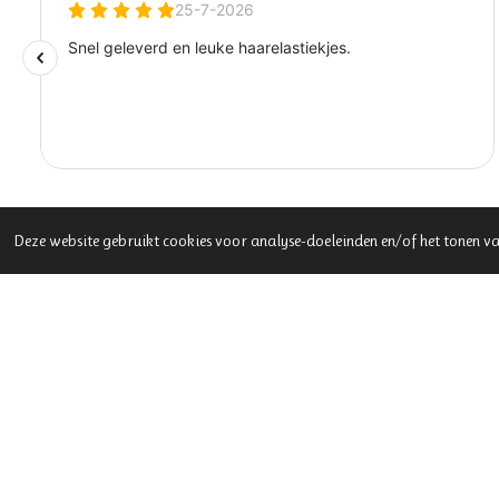
Deze website gebruikt cookies voor analyse-doeleinden en/of het tonen va
Adres:
Rijksstraatweg 94, 8121EG Olst
Telefoon:
06 40 72 01 723
E-mail:
info@dekleineolifant.nl
KvK:
82574871
BTW:
NL862524520B01