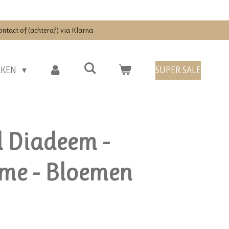
ontact of (achteraf) via Klarna
RKEN
SUPER SALE
 Diadeem -
me - Bloemen