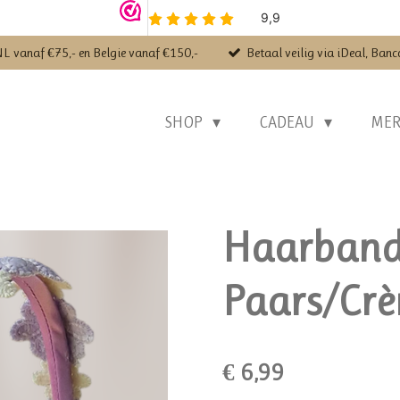
NL vanaf €75,- en Belgie vanaf €150,-
Betaal veilig via iDeal, Banc
SHOP
CADEAU
ME
Haarband
Paars/Crè
€ 6,99