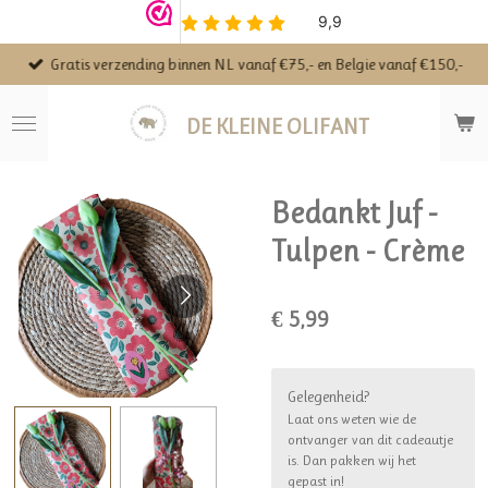
Ga
direct
Gratis verzending binnen NL vanaf €75,- en Belgie vanaf €150,-
naar
de
hoofdinhoud
DE KLEINE OLIFANT
Bedankt Juf -
Tulpen - Crème
€ 5,99
Gelegenheid?
Laat ons weten wie de
ontvanger van dit cadeautje
is. Dan pakken wij het
gepast in!