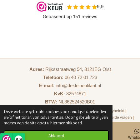
Adres:
Rijksstraatweg 94, 8121EG Olst
Telefoon:
06 40 72 01 723
E-mail:
info@dekleineolifant.nl
KvK:
82574871
BTW:
NL862524520B01
Deze website gebruikt cookies voor analyse-doeleinden
Algemene voorwaarden
|
Veiligheidsvoorschriften
|
Privacybeleid
|
en/of het tonen van advertenties. Door gebruik te blijven
Retourbeleid
|
Verzendbeleid
|
Klachtenafhandeling
|
Veelgestelde vragen
|
maken van de site gaat u hiermee akkoord.
Contact
|
De kleine olifant - Zakelijk
|
Samenwerken
Akkoord
E-mailadres
Kaart
Instagram
Whats
9,9