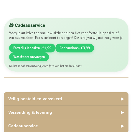
🎁 Cadeauservice
Voeg je artikelen toe aan je winkelmandje en kies voor feestelijk inpakken of
een cadeaudoos. Een wenskaart toevoegen? Die schrijven wij met zorg voor je.
Feestelijk inpakken · €1,99
Cadeaudoos · €3,99
Wenskaart toevoegen
Na het inpakken ontvang je een foto van het eindresultaat.
Veilig besteld en verzekerd
▶
✅ Lid van WebwinkelKeur, beoordeeld met een 10
Verzending & levering
▶
✅ Veilig betalen met iDEAL, Bancontact en Klarna
✅ Retourneren binnen 14 dagen
✅ Verzending binnen 2 á 3 werkdagen
Cadeauservice
▶
✅ Kosteloos afhalen mogelijk in Olst