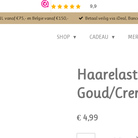
NL vanaf €75,- en Belgie vanaf €150,-
Betaal veilig via iDeal, Banc
SHOP
CADEAU
ME
Haarelasti
Goud/Cre
€ 4,99