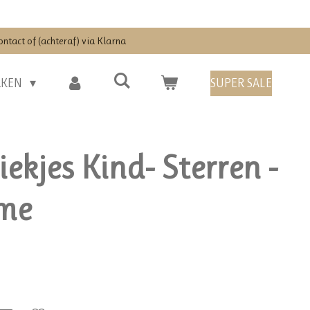
ontact of (achteraf) via Klarna
RKEN
SUPER SALE
ekjes Kind- Sterren -
me