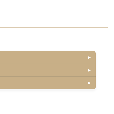
▶
▶
▶