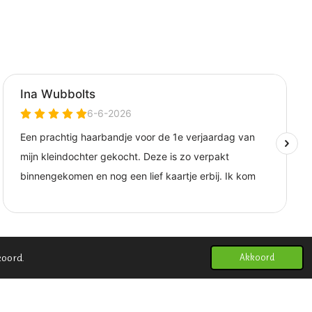
koord.
Akkoord