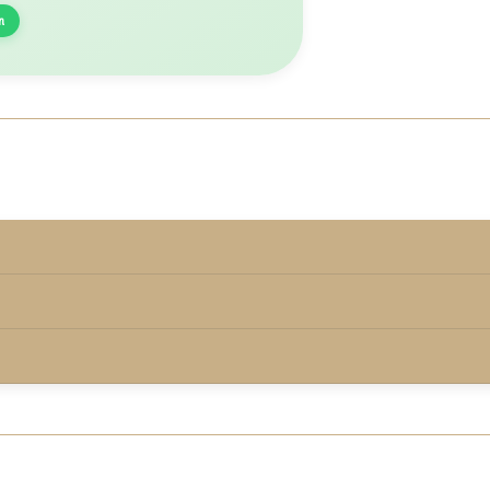
n
rmd onder de keurmerkvoorwaarden.
00