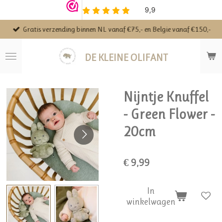
Ga
direct
Gratis verzending binnen NL vanaf €75,- en Belgie vanaf €150,-
naar
de
hoofdinhoud
DE KLEINE OLIFANT
Nijntje Knuffel
- Green Flower -
20cm
€ 9,99
In
winkelwagen