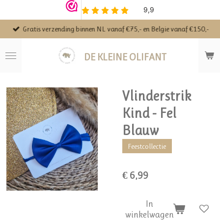
Ga
direct
Gratis verzending binnen NL vanaf €75,- en Belgie vanaf €150,-
naar
de
hoofdinhoud
DE KLEINE OLIFANT
Vlinderstrik
Kind - Fel
Blauw
Feestcollectie
€ 6,99
In
winkelwagen