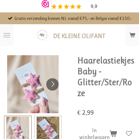
Ga
direct
Gratis verzending binnen NL vanaf €75,- en Belgie vanaf €150,-
naar
de
hoofdinhoud
DE KLEINE OLIFANT
Haarelastiekjes
Baby -
Glitter/Ster/Ro
ze
€ 2,99
In
winkelwagen