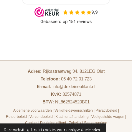
Adres:
Rijksstraatweg 94, 8121EG Olst
Telefoon:
06 40 72 01 723
E-mail:
info@dekleineolifant.nl
KvK:
82574871
BTW:
NL862524520B01
Algemene voorwaarden
|
Veiligheidsvoorschriften
|
Privacybeleid
|
Retourbeleid
|
Verzendbeleid
|
Klachtenafhandeling
|
Veelgestelde vragen
|
Contact
|
De kleine olifant - Zakelijk
|
Samenwerken
Deze website gebruikt cookies voor analyse-doeleinden