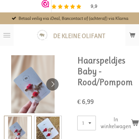
Ga
direct
Betaal veilig via iDeal, Bancontact of (achteraf) via Klarna
naar
de
hoofdinhoud
DE KLEINE OLIFANT
Haarspeldjes
Baby -
Rood/Pompom
€ 6,99
In
winkelwagen