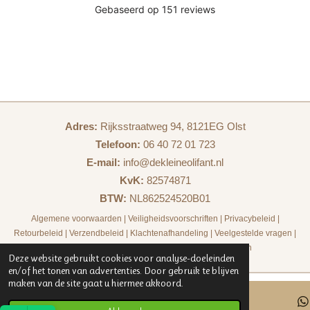
Adres:
Rijksstraatweg 94, 8121EG Olst
Telefoon:
06 40 72 01 723
E-mail:
info@dekleineolifant.nl
KvK:
82574871
BTW:
NL862524520B01
Algemene voorwaarden
|
Veiligheidsvoorschriften
|
Privacybeleid
|
Retourbeleid
|
Verzendbeleid
|
Klachtenafhandeling
|
Veelgestelde vragen
|
Contact
|
De kleine olifant - Zakelijk
|
Samenwerken
Deze website gebruikt cookies voor analyse-doeleinden
en/of het tonen van advertenties. Door gebruik te blijven
maken van de site gaat u hiermee akkoord.