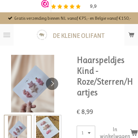
Ga
direct
Gratis verzending binnen NL vanaf €75,- en Belgie vanaf €150,-
naar
de
hoofdinhoud
DE KLEINE OLIFANT
Haarspeldjes
Kind -
Roze/Sterren/H
artjes
€ 8,99
In
winkelwagen