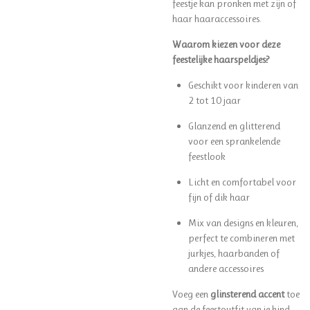
feestje kan pronken met zijn of
haar haaraccessoires.
Waarom kiezen voor deze
feestelijke haarspeldjes?
Geschikt voor kinderen van
2 tot 10 jaar
Glanzend en glitterend
voor een sprankelende
feestlook
Licht en comfortabel voor
fijn of dik haar
Mix van designs en kleuren,
perfect te combineren met
jurkjes, haarbanden of
andere accessoires
Voeg een
glinsterend accent
toe
aan de feestoutfit van je kind