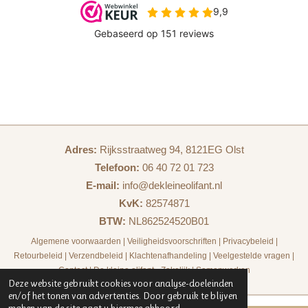
Adres:
Rijksstraatweg 94, 8121EG Olst
Telefoon:
06 40 72 01 723
E-mail:
info@dekleineolifant.nl
KvK:
82574871
BTW:
NL862524520B01
Algemene voorwaarden
|
Veiligheidsvoorschriften
|
Privacybeleid
|
Retourbeleid
|
Verzendbeleid
|
Klachtenafhandeling
|
Veelgestelde vragen
|
Contact
|
De kleine olifant - Zakelijk
|
Samenwerken
Deze website gebruikt cookies voor analyse-doeleinden
en/of het tonen van advertenties. Door gebruik te blijven