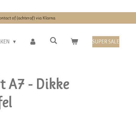
ontact of (achteraf) via Klarna
RKEN
SUPER SALE
 A7 - Dikke
el