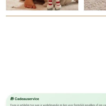
🎁 Cadeauservice
Voeg je artikelen toe aan je winkelmandje en kies voor feestelijk inpakken of een