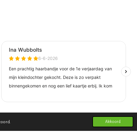
koord.
Akkoord