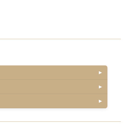
▶
▶
▶