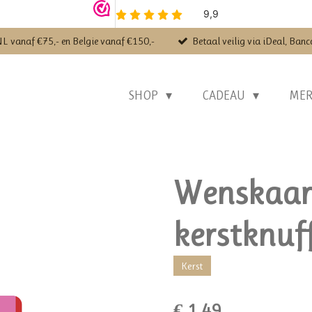
NL vanaf €75,- en Belgie vanaf €150,-
Betaal veilig via iDeal, Banc
SHOP
CADEAU
ME
Wenskaart
kerstknuff
Kerst
€ 1,49