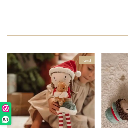
Kerst
9,9