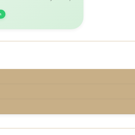
n
rmd onder de keurmerkvoorwaarden.