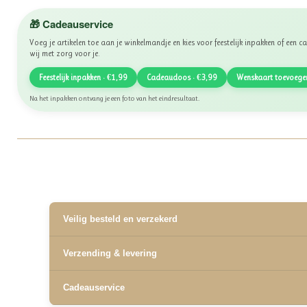
🎁 Cadeauservice
Voeg je artikelen toe aan je winkelmandje en kies voor feestelijk inpakken of een
wij met zorg voor je.
Feestelijk inpakken · €1,99
Cadeaudoos · €3,99
Wenskaart toevoege
Na het inpakken ontvang je een foto van het eindresultaat.
Veilig besteld en verzekerd
✅ Lid van WebwinkelKeur, beoordeeld met een 10
Verzending & levering
✅ Veilig betalen met iDEAL, Bancontact en Klarna
✅ Retourneren binnen 14 dagen
✅ Verzending binnen 2 á 3 werkdagen
Cadeauservice
✅ Kosteloos afhalen mogelijk in Olst
Veilige, betrouwbare winkelervaring.