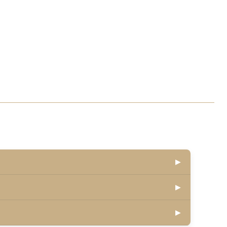
▶
▶
▶