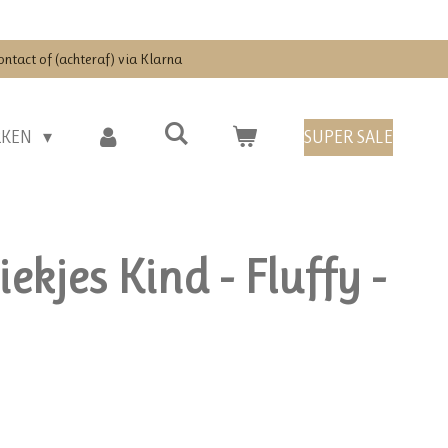
ontact of (achteraf) via Klarna
RKEN
SUPER SALE
ekjes Kind - Fluffy -