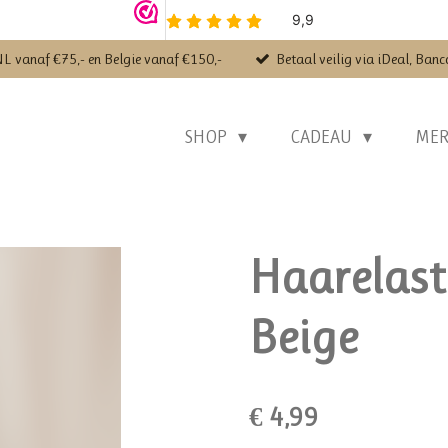
NL vanaf €75,- en Belgie vanaf €150,-
Betaal veilig via iDeal, Banc
SHOP
CADEAU
ME
Haarelasti
Beige
€ 4,99