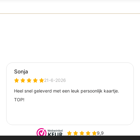
rmd onder de keurmerkvoorwaarden.
00