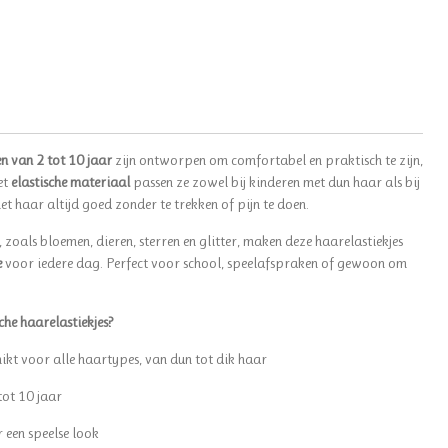
n van 2 tot 10 jaar
zijn ontworpen om comfortabel en praktisch te zijn,
et
elastische materiaal
passen ze zowel bij kinderen met dun haar als bij
et haar altijd goed zonder te trekken of pijn te doen.
, zoals bloemen, dieren, sterren en glitter, maken deze haarelastiekjes
e
voor iedere dag. Perfect voor school, speelafspraken of gewoon om
he haarelastiekjes?
hikt voor alle haartypes, van dun tot dik haar
tot 10 jaar
r een speelse look