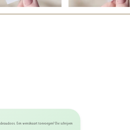
 cadeaudoos. Een wenskaart toevoegen? Die schrijven