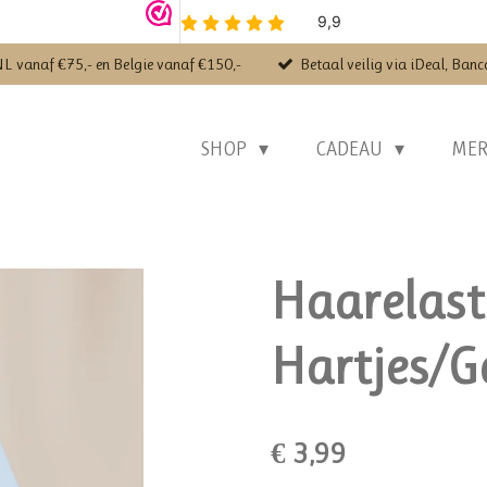
NL vanaf €75,- en Belgie vanaf €150,-
Betaal veilig via iDeal, Banc
SHOP
CADEAU
ME
Haarelast
Hartjes/
€ 3,99