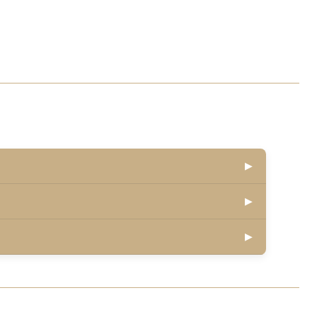
▶
▶
▶