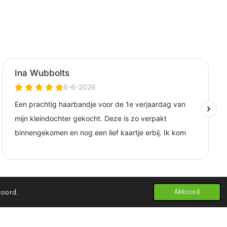
koord.
Akkoord