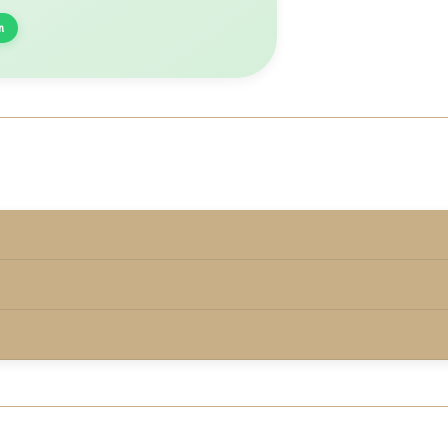
n
rmd onder de keurmerkvoorwaarden.
00