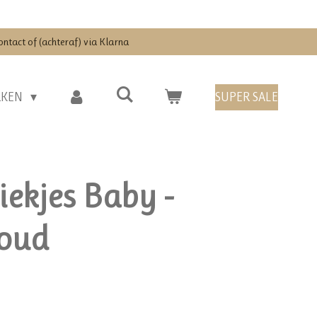
ontact of (achteraf) via Klarna
RKEN
SUPER SALE
iekjes Baby -
Goud