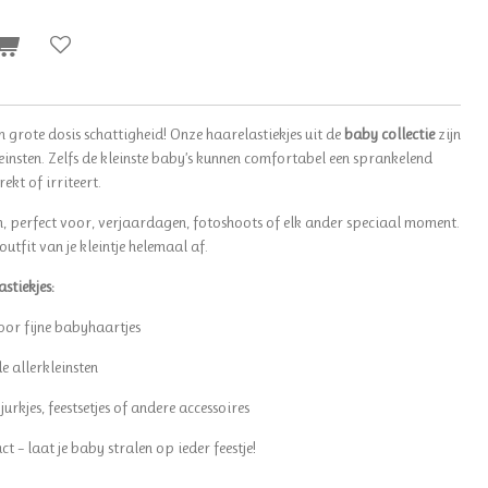
en grote dosis schattigheid! Onze haarelastiekjes uit de
baby collectie
zijn
insten. Zelfs de kleinste baby’s kunnen comfortabel een sprankelend
ekt of irriteert.
ch, perfect voor, verjaardagen, fotoshoots of elk ander speciaal moment.
outfit van je kleintje helemaal af.
stiekjes:
or fijne babyhaartjes
e allerkleinsten
rkjes, feestsetjes of andere accessoires
t – laat je baby stralen op ieder feestje!