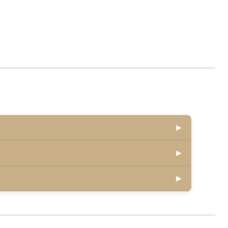
▶
▶
▶