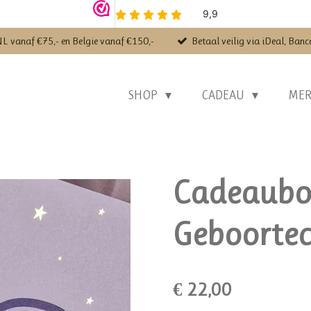
NL vanaf €75,- en Belgie vanaf €150,-
Betaal veilig via iDeal, Banc
SHOP
CADEAU
ME
Cadeaubo
Geboorte
€ 22,00