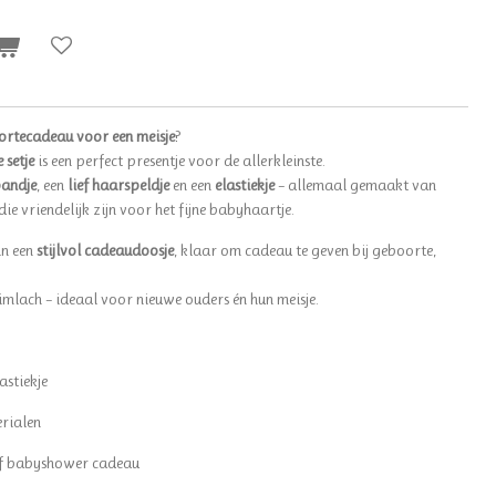
rtecadeau voor een meisje
?
 setje
is een perfect presentje voor de allerkleinste.
bandje
, een
lief haarspeldje
en een
elastiekje
– allemaal gemaakt van
e vriendelijk zijn voor het fijne babyhaartje.
in een
stijlvol cadeaudoosje
, klaar om cadeau te geven bij geboorte,
imlach – ideaal voor nieuwe ouders én hun meisje.
stiekje
rialen
of babyshower cadeau