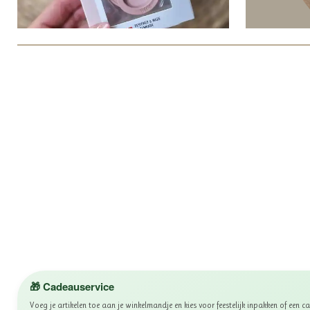
🎁 Cadeauservice
Voeg je artikelen toe aan je winkelmandje en kies voor feestelijk inpakken of een