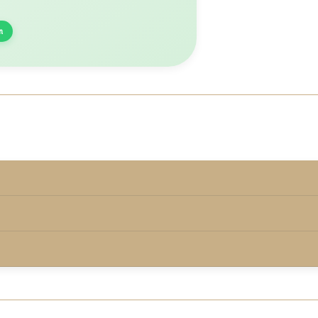
n
rmd onder de keurmerkvoorwaarden.
00