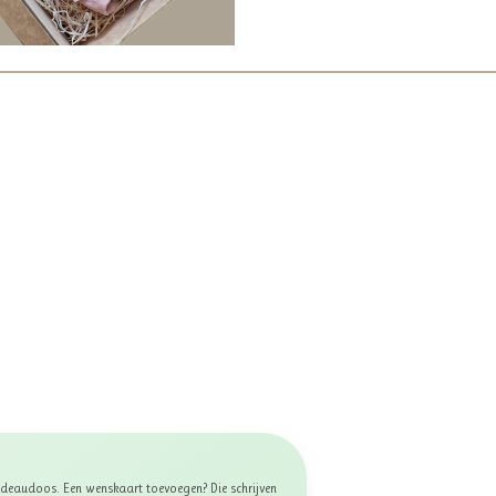
 cadeaudoos. Een wenskaart toevoegen? Die schrijven