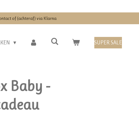
ontact of (achteraf) via Klarna
RKEN
SUPER SALE
x Baby -
cadeau