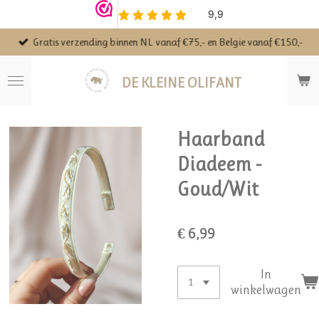
Ga
direct
Gratis verzending binnen NL vanaf €75,- en Belgie vanaf €150,-
naar
de
hoofdinhoud
DE KLEINE OLIFANT
Haarband
Diadeem -
Goud/Wit
€ 6,99
In
winkelwagen