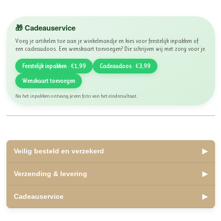
🎁 Cadeauservice
Voeg je artikelen toe aan je winkelmandje en kies voor feestelijk inpakken of
een cadeaudoos. Een wenskaart toevoegen? Die schrijven wij met zorg voor je.
Feestelijk inpakken · €1,99
Cadeaudoos · €3,99
Wenskaart toevoegen
Na het inpakken ontvang je een foto van het eindresultaat.
Veilig besteld en verzekerd
▶
✅ Lid van WebwinkelKeur, beoordeeld met een 10
Verzending & levering
▶
✅ Veilig betalen met iDEAL, Bancontact en Klarna
✅ Retourneren binnen 14 dagen
✅ Verzending binnen 2 á 3 werkdagen
Cadeauservice
▶
✅ Kosteloos afhalen mogelijk in Olst
Veilige, betrouwbare winkelervaring.
✅ Verzending Nederland en België
✅
Inpakservice
: €1,99
Als lid van WebwinkelKeur zijn jouw aankopen beschermd onder de