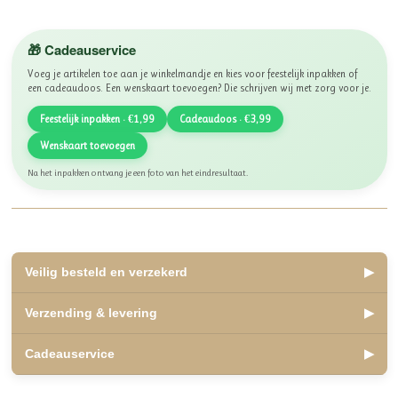
🎁 Cadeauservice
Voeg je artikelen toe aan je winkelmandje en kies voor feestelijk inpakken of
een cadeaudoos. Een wenskaart toevoegen? Die schrijven wij met zorg voor je.
Feestelijk inpakken · €1,99
Cadeaudoos · €3,99
Wenskaart toevoegen
Na het inpakken ontvang je een foto van het eindresultaat.
Veilig besteld en verzekerd
▶
✅ Lid van WebwinkelKeur, beoordeeld met een 10
Verzending & levering
▶
✅ Veilig betalen met iDEAL, Bancontact en Klarna
✅ Retourneren binnen 14 dagen
✅ Verzending binnen 2 á 3 werkdagen
Cadeauservice
▶
✅ Kosteloos afhalen mogelijk in Olst
Veilige, betrouwbare winkelervaring.
✅ Verzending Nederland en België
✅
Inpakservice
: €1,99
Als lid van WebwinkelKeur zijn jouw aankopen beschermd onder de