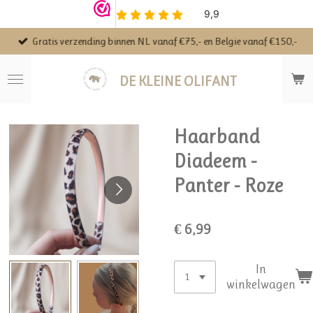
Ga
direct
Gratis verzending binnen NL vanaf €75,- en Belgie vanaf €150,-
naar
de
hoofdinhoud
DE KLEINE OLIFANT
Haarband
Diadeem -
Panter - Roze
€ 6,99
In
winkelwagen