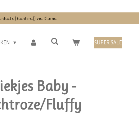
ontact of (achteraf) via Klarna
RKEN
SUPER SALE
iekjes Baby -
chtroze/Fluffy