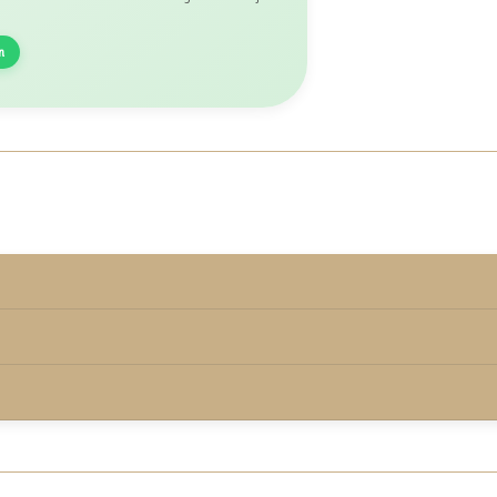
n
rmd onder de keurmerkvoorwaarden.