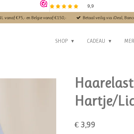
NL vanaf €75,- en Belgie vanaf €150,-
Betaal veilig via iDeal, Banc
SHOP
CADEAU
ME
Haarelast
Hartje/Li
€ 3,99