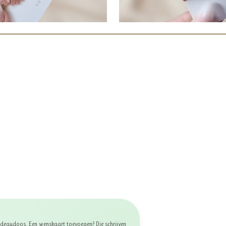
 cadeaudoos. Een wenskaart toevoegen? Die schrijven