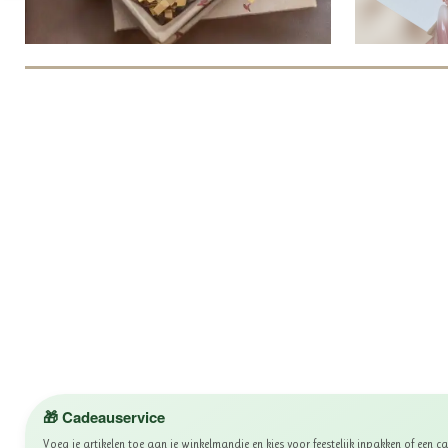
🎁 Cadeauservice
Voeg je artikelen toe aan je winkelmandje en kies voor feestelijk inpakken of een