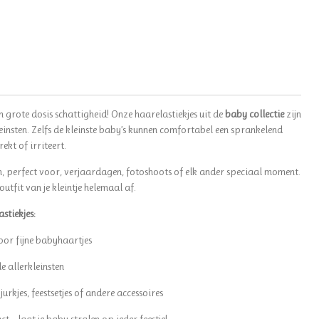
en grote dosis schattigheid! Onze haarelastiekjes uit de
baby collectie
zijn
insten. Zelfs de kleinste baby’s kunnen comfortabel een sprankelend
ekt of irriteert.
ch, perfect voor, verjaardagen, fotoshoots of elk ander speciaal moment.
outfit van je kleintje helemaal af.
stiekjes:
or fijne babyhaartjes
e allerkleinsten
rkjes, feestsetjes of andere accessoires
t – laat je baby stralen op ieder feestje!