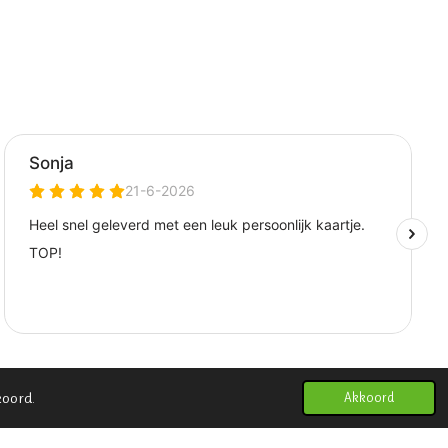
koord.
Akkoord