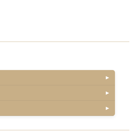
▶
▶
▶