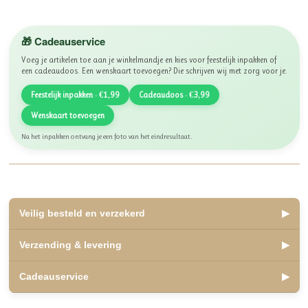
🎁 Cadeauservice
Voeg je artikelen toe aan je winkelmandje en kies voor feestelijk inpakken of
een cadeaudoos. Een wenskaart toevoegen? Die schrijven wij met zorg voor je.
Feestelijk inpakken · €1,99
Cadeaudoos · €3,99
Wenskaart toevoegen
Na het inpakken ontvang je een foto van het eindresultaat.
Veilig besteld en verzekerd
▶
✅ Lid van WebwinkelKeur, beoordeeld met een 10
Verzending & levering
▶
✅ Veilig betalen met iDEAL, Bancontact en Klarna
✅ Retourneren binnen 14 dagen
✅ Verzending binnen 2 á 3 werkdagen
Cadeauservice
▶
✅ Kosteloos afhalen mogelijk in Olst
Veilige, betrouwbare winkelervaring.
✅ Verzending Nederland en België
✅
Inpakservice
: €1,99
Als lid van WebwinkelKeur zijn jouw aankopen beschermd onder de