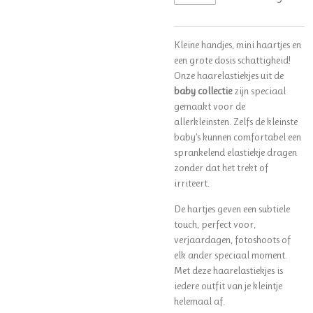
Kleine handjes, mini haartjes en
een grote dosis schattigheid!
Onze haarelastiekjes uit de
baby collectie
zijn speciaal
gemaakt voor de
allerkleinsten. Zelfs de kleinste
baby’s kunnen comfortabel een
sprankelend elastiekje dragen
zonder dat het trekt of
irriteert.
De hartjes geven een subtiele
touch, perfect voor,
verjaardagen, fotoshoots of
elk ander speciaal moment.
Met deze haarelastiekjes is
iedere outfit van je kleintje
helemaal af.