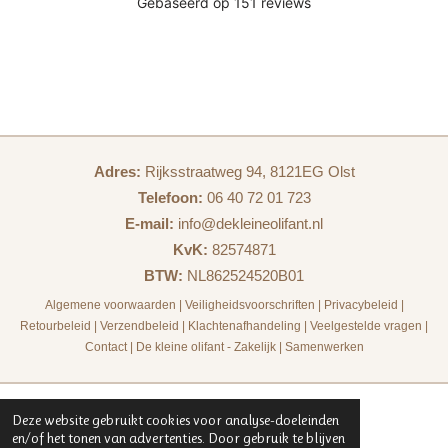
Adres:
Rijksstraatweg 94, 8121EG Olst
Telefoon:
06 40 72 01 723
E-mail:
info@dekleineolifant.nl
KvK:
82574871
BTW:
NL862524520B01
Algemene voorwaarden
|
Veiligheidsvoorschriften
|
Privacybeleid
|
Retourbeleid
|
Verzendbeleid
|
Klachtenafhandeling
|
Veelgestelde vragen
|
Contact
|
De kleine olifant - Zakelijk
|
Samenwerken
Deze website gebruikt cookies voor analyse-doeleinden
en/of het tonen van advertenties. Door gebruik te blijven