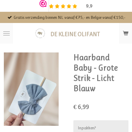
Ga
direct
Gratis verzending binnen NL vanaf €75,- en Belgie vanaf €150,-
naar
de
hoofdinhoud
DE KLEINE OLIFANT
Haarband
Baby - Grote
Strik - Licht
Blauw
€ 6,99
Inpakken?