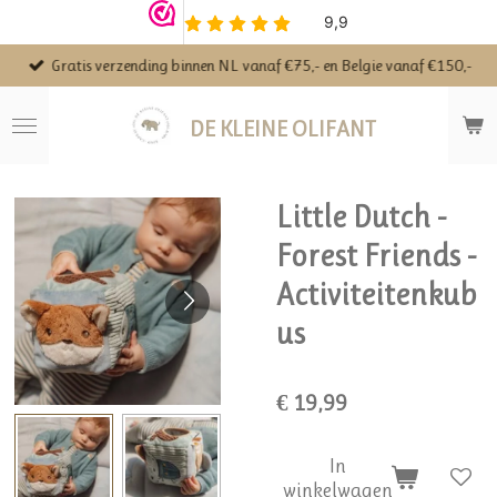
Ga
direct
Gratis verzending binnen NL vanaf €75,- en Belgie vanaf €150,-
naar
de
hoofdinhoud
DE KLEINE OLIFANT
Little Dutch -
Forest Friends -
Activiteitenkub
us
€ 19,99
In
winkelwagen