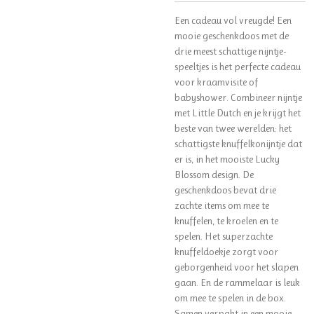
Een cadeau vol vreugde! Een
mooie geschenkdoos met de
drie meest schattige nijntje-
speeltjes is het perfecte cadeau
voor kraamvisite of
babyshower. Combineer nijntje
met Little Dutch en je krijgt het
beste van twee werelden: het
schattigste knuffelkonijntje dat
er is, in het mooiste Lucky
Blossom design. De
geschenkdoos bevat drie
zachte items om mee te
knuffelen, te kroelen en te
spelen. Het superzachte
knuffeldoekje zorgt voor
geborgenheid voor het slapen
gaan. En de rammelaar is leuk
om mee te spelen in de box.
Samen verpakt in een mooie