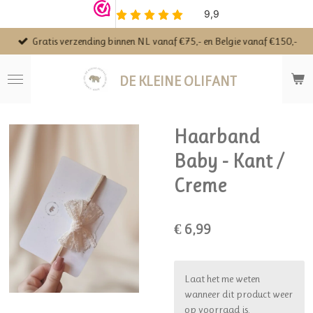
Ga
direct
Gratis verzending binnen NL vanaf €75,- en Belgie vanaf €150,-
naar
de
hoofdinhoud
DE KLEINE OLIFANT
Haarband
Baby - Kant /
Creme
€ 6,99
Laat het me weten
wanneer dit product weer
op voorraad is.