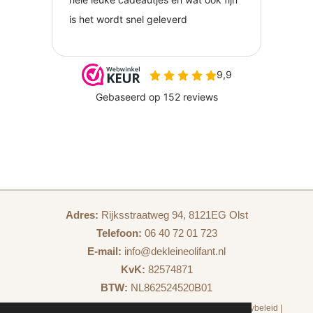
Adres:
Rijksstraatweg 94, 8121EG Olst
Telefoon:
06 40 72 01 723
E-mail:
info@dekleineolifant.nl
KvK:
82574871
BTW:
NL862524520B01
Algemene voorwaarden
|
Veiligheidsvoorschriften
|
Privacybeleid
|