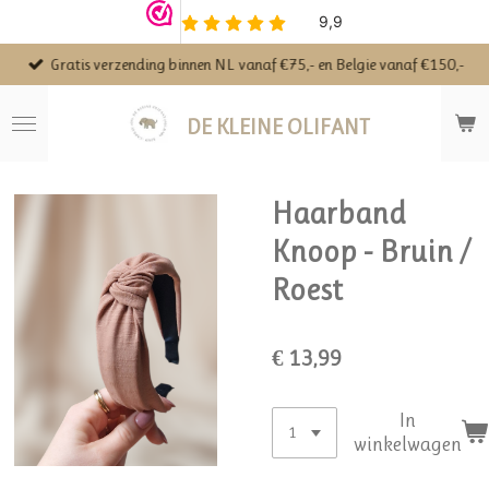
Ga
direct
Gratis verzending binnen NL vanaf €75,- en Belgie vanaf €150,-
naar
de
hoofdinhoud
DE KLEINE OLIFANT
Haarband
Knoop - Bruin /
Roest
€ 13,99
In
winkelwagen