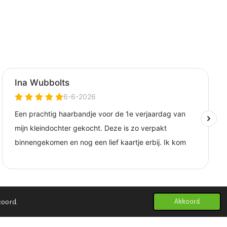
koord.
Akkoord