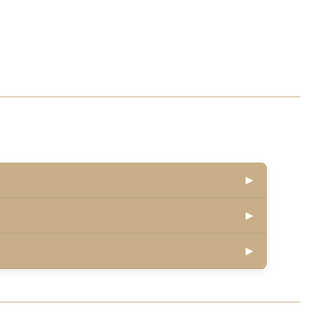
▶
▶
▶