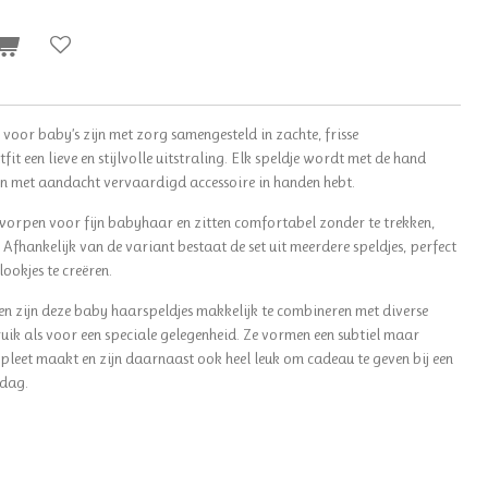
oor baby’s zijn met zorg samengesteld in zachte, frisse
it een lieve en stijlvolle uitstraling. Elk speldje wordt met de hand
n met aandacht vervaardigd accessoire in handen hebt.
tworpen voor fijn babyhaar en zitten comfortabel zonder te trekken,
. Afhankelijk van de variant bestaat de set uit meerdere speldjes, perfect
lookjes te creëren.
en zijn deze baby haarspeldjes makkelijk te combineren met diverse
ruik als voor een speciale gelegenheid. Ze vormen een subtiel maar
pleet maakt en zijn daarnaast ook heel leuk om cadeau te geven bij een
rdag.