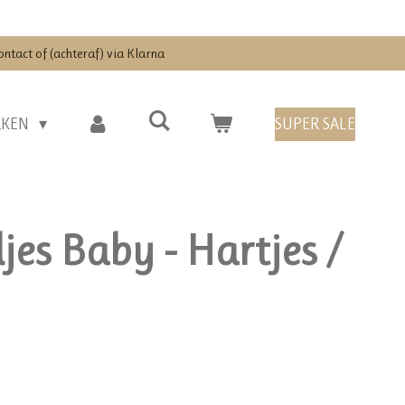
ontact of (achteraf) via Klarna
RKEN
SUPER SALE
jes Baby - Hartjes /