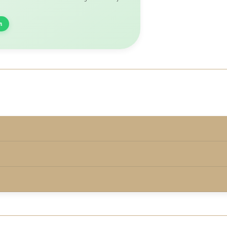
n
rmd onder de keurmerkvoorwaarden.