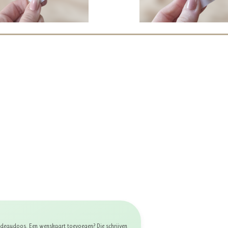
 cadeaudoos. Een wenskaart toevoegen? Die schrijven