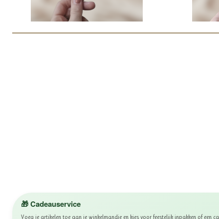
🎁 Cadeauservice
Voeg je artikelen toe aan je winkelmandje en kies voor feestelijk inpakken of een