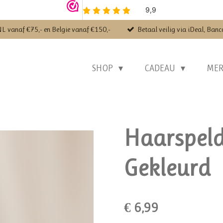
NL vanaf €75,- en Belgie vanaf €150,-
Betaal veilig via iDeal, Banc
SHOP
CADEAU
ME
Haarspeld
Gekleurd
€ 6,99