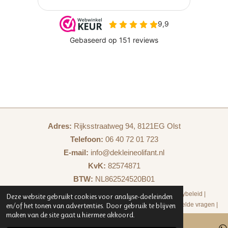
Adres:
Rijksstraatweg 94, 8121EG Olst
Telefoon:
06 40 72 01 723
E-mail:
info@dekleineolifant.nl
KvK:
82574871
BTW:
NL862524520B01
Algemene voorwaarden
|
Veiligheidsvoorschriften
|
Privacybeleid
|
Deze website gebruikt cookies voor analyse-doeleinden
en/of het tonen van advertenties. Door gebruik te blijven
Retourbeleid
|
Verzendbeleid
|
Klachtenafhandeling
|
Veelgestelde vragen
|
maken van de site gaat u hiermee akkoord.
Contact
|
De kleine olifant - Zakelijk
|
Samenwerken